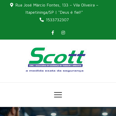
Skip
Rua José Márcio Fontes, 133 – Vila Oliveira –
to
Itapetininga/SP | "Deus é fiel!"
content
1533732307
A medida exata da
Scott
segurança
Consultoria e
Assessoria