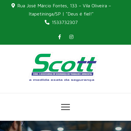
Skip
Rua José Márcio Fontes, 133 – Vila Oliveira –
to
Itapetininga/SP | "Deus é fiel!"
content
1533732307
A medida exata da
Scott
segurança
Consultoria e
Assessoria