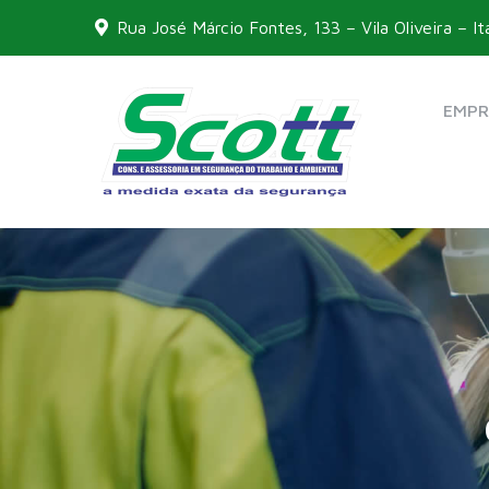
Skip
Rua José Márcio Fontes, 133 – Vila Oliveira – It
to
content
EMPR
Scott 
A medida ex