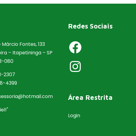
Redes Sociais
Facebook
 Márcio Fontes, 133
eira – Itapetininga – SP
13-080
Instagram
3-2307
18-4399
ssessoria@hotmail.com
Área Restrita
el!"
Login