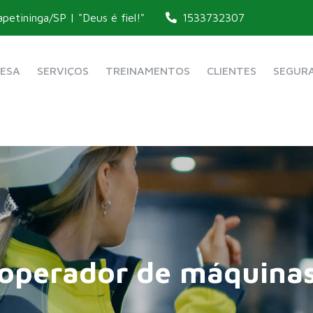
apetininga/SP | "Deus é fiel!"
1533732307
ESA
SERVIÇOS
TREINAMENTOS
CLIENTES
SEGURA
Consultoria e Assessoria
ata da segurança
operador de máquina